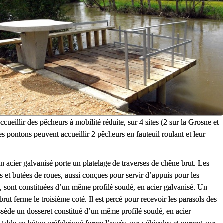
ccueillir des pêcheurs à mobilité réduite, sur 4 sites (2 sur la Grosne et
les pontons peuvent accueillir 2 pêcheurs en fauteuil roulant et leur
n acier galvanisé porte un platelage de traverses de chêne brut.
Les
 et butées de roues, aussi conçues pour servir d’appuis pour les
 sont constituées d’un même profilé soudé, en acier galvanisé.
Un
rut ferme le troisième coté. Il est percé pour recevoir les parasols des
ssède un dosseret constitué d’un même profilé soudé, en acier
table en béton préfabriqué ferme l’accès aux véhicules et permet aux