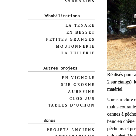
SARRAZINS
Réhabilitations
LA TENARE
EN BESSET
PETITES GRANGES
MOUTONNERIE
LA TUILERIE
Autres projets
Réalisés pour a
EN VIGNOLE
2 sur étangs), 
SUR GROSNE
matériel.
AUBEPINE
CLOS JUS
Une structure e
TABLES D’UCHON
mains courantes
cannes à pêche,
Bonus
banc en chêne b
pêcheurs et po
PROJETS ANCIENS
galvanisé.
Une 