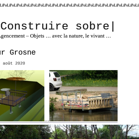
LiPoLiPoLiPoLiPoLiPoLiPoLiPoLiPoLiPoLiPoLiPoLiPoLiPoLiPoLiPoLiPoLiPoLiPoLiPoLi
|Construire sobre|
 Agencement – Objets … avec la nature, le vivant …
ur Grosne
8 août 2020
…