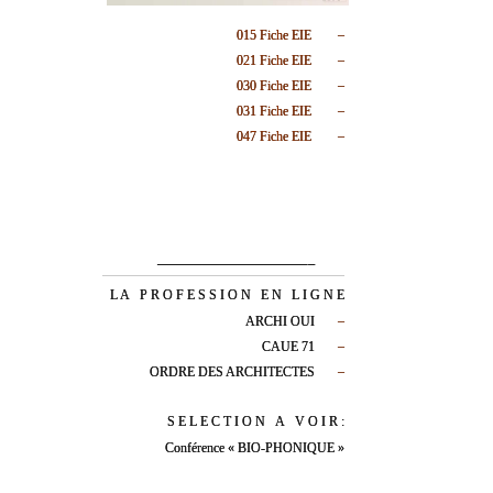
015 Fiche EIE
–
021 Fiche EIE
–
030 Fiche EIE
–
031 Fiche EIE
–
047 Fiche EIE
–
—————————————————–
L A P R O F E S S I O N E N L I G N E
ARCHI OUI
–
CAUE 71
–
ORDRE DES ARCHITECTES
–
S E L E C T I O N A V O I R :
Conférence « BIO-PHONIQUE »