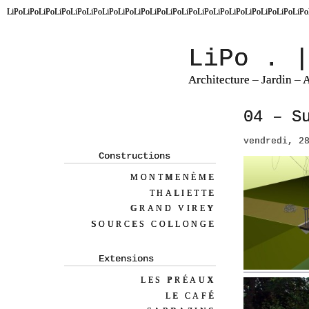
LiPoLiPoLiPoLiPoLiPoLiPoLiPoLiPoLiPoLiPoLiPoLiPoLiPoLiPoLiPoLiPoLiPoLiPoLiPo
LiPo . 
Architecture – Jardin –
04 – S
vendredi, 2
Constructions
MONTMENÈME
THALIETTE
GRAND VIREY
SOURCES COLLONGE
Extensions
LES PRÉAUX
LE CAFÉ